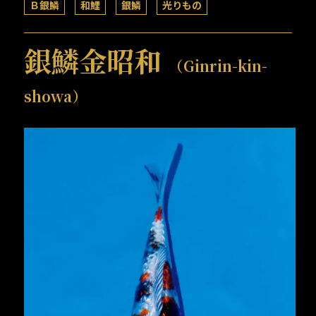
Ｂ銀鱗
和鯉
銀鱗
光りもの
銀鱗金昭和
（Ginrin-kin-
showa）