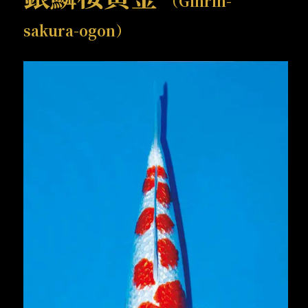
（Ginrin-
sakura-ogon）