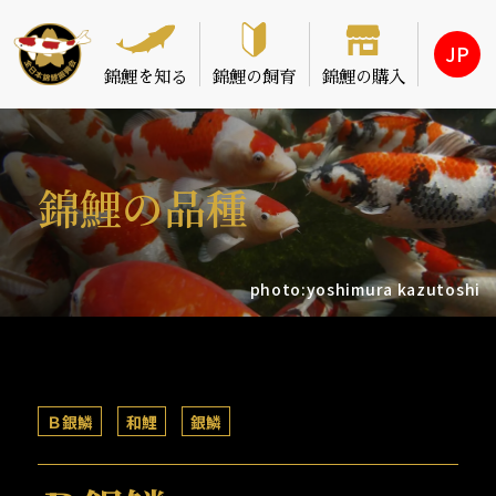
JP
錦鯉を
知る
錦鯉の
飼育
錦鯉の
購入
錦鯉の品種
photo:yoshimura kazutoshi
Ｂ銀鱗
和鯉
銀鱗