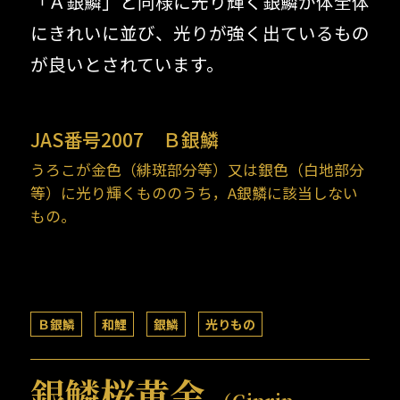
「Ａ銀鱗」と同様に光り輝く銀鱗が体全体
にきれいに並び、光りが強く出ているもの
が良いとされています。
JAS番号2007
Ｂ銀鱗
うろこが金色（緋斑部分等）又は銀色（白地部分
等）に光り輝くもののうち，A銀鱗に該当しない
もの。
Ｂ銀鱗
和鯉
銀鱗
光りもの
銀鱗桜黄金