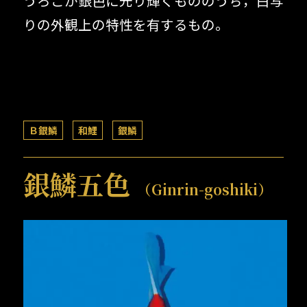
うろこが銀色に光り輝くもののうち，白写
りの外観上の特性を有するもの。
Ｂ銀鱗
和鯉
銀鱗
銀鱗五色
（Ginrin-goshiki）