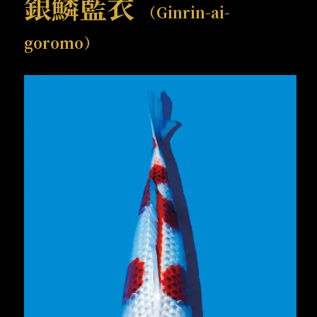
銀鱗藍衣
（Ginrin-ai-
goromo）