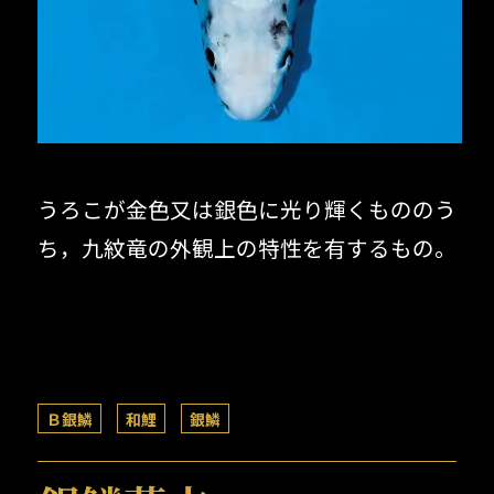
うろこが金色又は銀色に光り輝くもののう
ち，九紋竜の外観上の特性を有するもの。
Ｂ銀鱗
和鯉
銀鱗