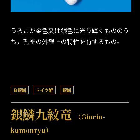
うろこが金色又は銀色に光り輝くもののう
ち，孔雀の外観上の特性を有するもの。
Ｂ銀鱗
ドイツ鯉
銀鱗
銀鱗九紋竜
（Ginrin-
kumonryu）