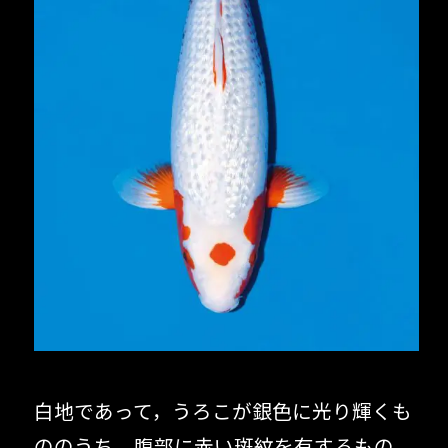
白地であって，うろこが銀色に光り輝くも
ののうち，腹部に赤い斑紋を有するもの。