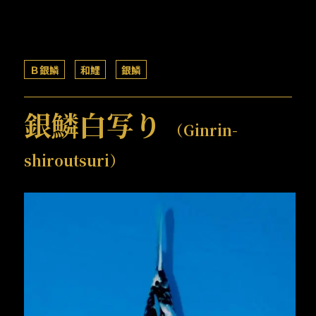
Ｂ銀鱗
和鯉
銀鱗
銀鱗白写り
（Ginrin-
shiroutsuri）