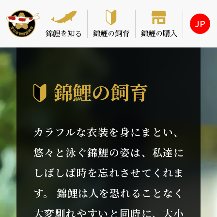
JP
錦鯉を
知る
錦鯉の
飼育
錦鯉の
購入
錦鯉の飼育
カラフルな衣装を身にまとい、
悠々と泳ぐ錦鯉の姿は、私達に
しばしば時を忘れさせてくれま
す。 錦鯉は人を恐れることなく
大変馴れやすいと同時に、大小