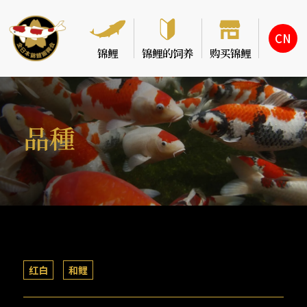
CN
锦鲤
锦鲤的饲养
购买锦鲤
品種
红白
和鲤