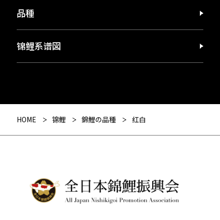
品種
锦鲤系谱図
HOME
锦鲤
錦鯉の品種
红白