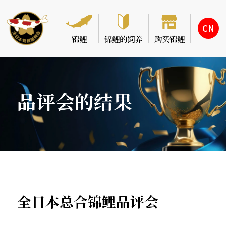
CN
锦鲤
锦鲤的饲养
购买锦鲤
品评会的结果
全日本总合锦鲤品评会