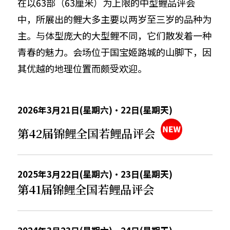
在以63部（63厘米）为上限的中型鲤品评会
中，所展出的鲤大多主要以两岁至三岁的品种为
主。与体型庞大的大型鲤不同，它们散发着一种
青春的魅力。会场位于国宝姬路城的山脚下，因
其优越的地理位置而颇受欢迎。
2026年3月21日(星期六)・22日(星期天)
第42届锦鲤全国若鲤品评会
2025年3月22日(星期六)・23日(星期天)
第41届锦鲤全国若鲤品评会