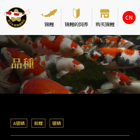
CN
锦鲤
锦鲤的饲养
购买锦鲤
品種
A银鳞
和鲤
银鳞